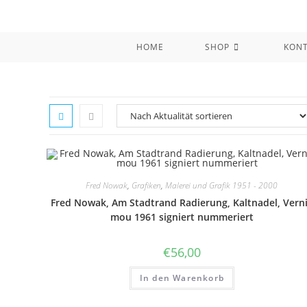
Zum
Inhalt
springen
HOME
SHOP
KON
Fred Nowak
,
Grafiken
,
Malerei und Grafik 1951 - 2000
Fred Nowak, Am Stadtrand Radierung, Kaltnadel, Vern
mou 1961 signiert nummeriert
€
56,00
In den Warenkorb