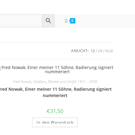
0
ANSICHT:
12
24
ALLE
Fred Nowak
,
Grafiken
,
Malerei und Grafik 1951 - 2000
Fred Nowak, Einer meiner 11 Söhne, Radierung signiert
nummeriert
€
31,50
In den Warenkorb