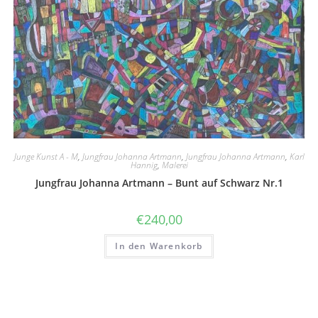
Junge Kunst A - M
,
Jungfrau Johanna Artmann
,
Jungfrau Johanna Artmann
,
Karl
Hannig
,
Malerei
Jungfrau Johanna Artmann – Bunt auf Schwarz Nr.1
€
240,00
In den Warenkorb