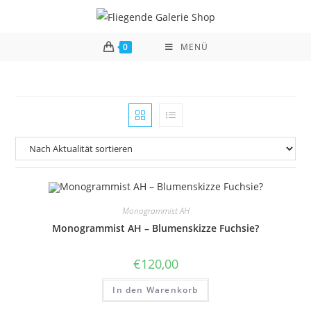
Zum
Inhalt
springen
0
MENÜ
Monogrammist AH
Monogrammist AH – Blumenskizze Fuchsie?
€
120,00
In den Warenkorb