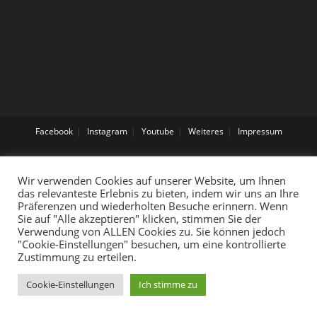
Facebook
Instagram
Youtube
Weiteres
Impressum
Wir verwenden Cookies auf unserer Website, um Ihnen
das relevanteste Erlebnis zu bieten, indem wir uns an Ihre
Präferenzen und wiederholten Besuche erinnern. Wenn
Sie auf "Alle akzeptieren" klicken, stimmen Sie der
Verwendung von ALLEN Cookies zu. Sie können jedoch
"Cookie-Einstellungen" besuchen, um eine kontrollierte
Zustimmung zu erteilen.
Cookie-Einstellungen
Ich stimme zu