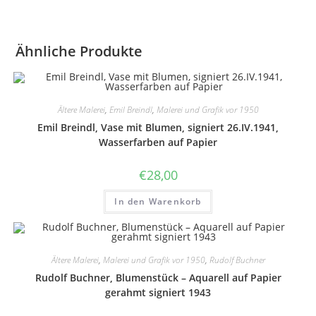
handkoloriert
Menge
Ähnliche Produkte
Ältere Malerei
,
Emil Breindl
,
Malerei und Grafik vor 1950
Emil Breindl, Vase mit Blumen, signiert 26.IV.1941,
Wasserfarben auf Papier
€
28,00
In den Warenkorb
Ältere Malerei
,
Malerei und Grafik vor 1950
,
Rudolf Buchner
Rudolf Buchner, Blumenstück – Aquarell auf Papier
gerahmt signiert 1943