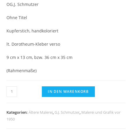
OG.J. Schmutzer
Ohne Titel
Kupferstich, handkoloriert
lt. Dorotheum-Kleber verso
9 cm x 13 cm, bzw. 36 cm x 35 cm
(Rahmenmaße)
G.J.
IN DEN WARENKORB
Schmutzer,
Ohne
Titel
Kategorien:
Ältere Malerei
,
G.J. Schmutzer
,
Malerei und Grafik vor
-
1950
Kupferstich,