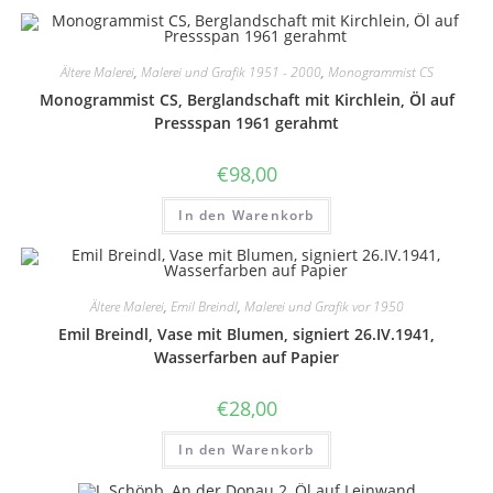
Ältere Malerei
,
Malerei und Grafik 1951 - 2000
,
Monogrammist CS
Monogrammist CS, Berglandschaft mit Kirchlein, Öl auf
Pressspan 1961 gerahmt
€
98,00
In den Warenkorb
Ältere Malerei
,
Emil Breindl
,
Malerei und Grafik vor 1950
Emil Breindl, Vase mit Blumen, signiert 26.IV.1941,
Wasserfarben auf Papier
€
28,00
In den Warenkorb