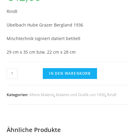
Rindt
Übelbach Hube Grazer Bergland 1936
Mischtechnik signiert datiert betitelt
29 cm x 35 cm bzw. 22 cm x 28 cm
Rindt,
IN DEN WARENKORB
Übelbach
Hube
Grazer
Kategorien:
Ältere Malerei
,
Malerei und Grafik vor 1950
,
Rindt
Bergland
1936
-
Mischtechnik
Ähnliche Produkte
Menge