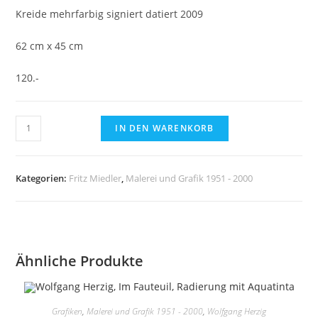
Kreide mehrfarbig signiert datiert 2009
62 cm x 45 cm
120.-
Fritz
IN DEN WARENKORB
Miedler,
Weiblicher
Akt
Kategorien:
Fritz Miedler
,
Malerei und Grafik 1951 - 2000
III
-
Kreide
mehrfarbig
Ähnliche Produkte
Menge
Grafiken
,
Malerei und Grafik 1951 - 2000
,
Wolfgang Herzig