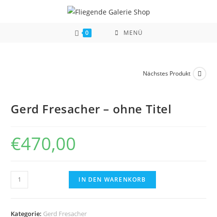
Zum
Inhalt
springen
0
MENÜ
Nächstes Produkt
Gerd Fresacher – ohne Titel
€
470,00
Gerd
IN DEN WARENKORB
Fresacher
-
ohne
Kategorie:
Gerd Fresacher