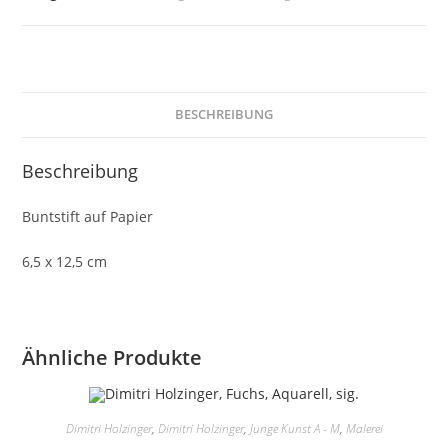
Menge
BESCHREIBUNG
Beschreibung
Buntstift auf Papier
6,5 x 12,5 cm
Ähnliche Produkte
Dimitri Holzinger
,
Dimitri Holzinger
,
Junge Kunst A - M
,
Malerei