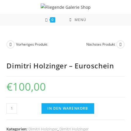
Zum
Inhalt
springen
0
MENÜ
Vorheriges Produkt
Nächstes Produkt
Dimitri Holzinger – Euroschein
€
100,00
Dimitri
IN DEN WARENKORB
Holzinger
-
Euroschein
Kategorien:
Dimitri Holzinger
,
Dimitri Holzinger