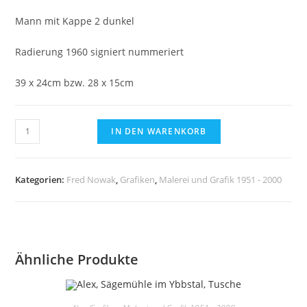
Mann mit Kappe 2 dunkel
Radierung 1960 signiert nummeriert
39 x 24cm bzw. 28 x 15cm
Fred
IN DEN WARENKORB
Nowak,
Mann
mit
Kategorien:
Fred Nowak
,
Grafiken
,
Malerei und Grafik 1951 - 2000
Kappe
2,
dunkel
Radierung
Ähnliche Produkte
1960
signiert
nummeriert