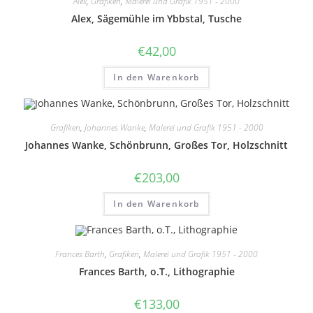
Alex
,
Grafiken
,
Malerei und Grafik 1951 - 2000
Menge
Alex, Sägemühle im Ybbstal, Tusche
€
42,00
In den Warenkorb
Grafiken
,
Johannes Wanke
,
Malerei und Grafik 1951 - 2000
Johannes Wanke, Schönbrunn, Großes Tor, Holzschnitt
€
203,00
In den Warenkorb
Frances Barth
,
Grafiken
,
Malerei und Grafik 1951 - 2000
Frances Barth, o.T., Lithographie
€
133,00