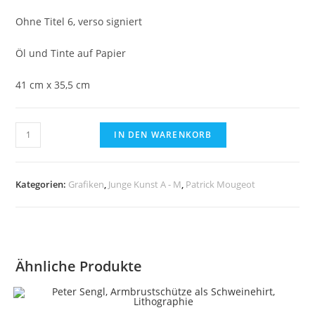
Ohne Titel 6, verso signiert
Öl und Tinte auf Papier
41 cm x 35,5 cm
Patrick
IN DEN WARENKORB
Mougeot
Ohne
Titel
Kategorien:
Grafiken
,
Junge Kunst A - M
,
Patrick Mougeot
6,
verso
signiert
Öl
Ähnliche Produkte
und
Tinte
auf