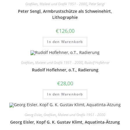
Papier
Grafiken
,
Malerei und Grafik 1951 - 2000
,
Peter Sengl
Menge
Peter Sengl, Armbrustschütze als Schweinehirt,
Lithographie
€
126,00
In den Warenkorb
Grafiken
,
Malerei und Grafik 1951 - 2000
,
Rudolf Hoflehner
Rudolf Hoflehner, o.T., Radierung
€
28,00
In den Warenkorb
Georg Eisler
,
Grafiken
,
Malerei und Grafik 1951 - 2000
Georg Eisler, Kopf G. K. Gustav Klimt, Aquatinta-Ätzung