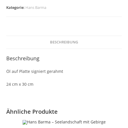
Langkofel
Kategorie:
Hans Barma
(Seiser
Alm,
Südtirol)
Menge
BESCHREIBUNG
Beschreibung
Öl auf Platte signiert gerahmt
24 cm x 30 cm
Ähnliche Produkte