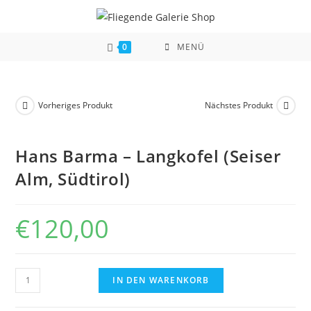
Zum
Inhalt
springen
0
MENÜ
Vorheriges Produkt
Nächstes Produkt
Hans Barma – Langkofel (Seiser
Alm, Südtirol)
€
120,00
Hans
IN DEN WARENKORB
Barma
-