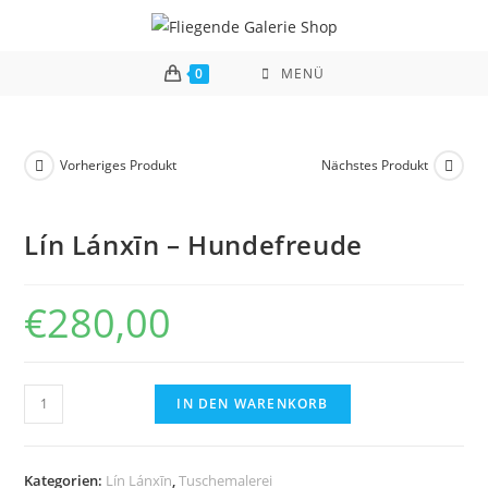
Zum
Inhalt
springen
0
MENÜ
Vorheriges Produkt
Nächstes Produkt
Lín Lánxīn – Hundefreude
€
280,00
Lín
IN DEN WARENKORB
Lánxīn
-
Hundefreude
Kategorien:
Lín Lánxīn
,
Tuschemalerei