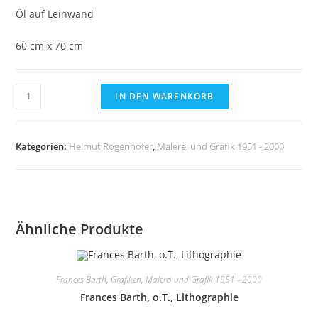
Öl auf Leinwand
60 cm x 70 cm
Helmut
IN DEN WARENKORB
Rogenhofer,
Über
den
Kategorien:
Helmut Rogenhofer
,
Malerei und Grafik 1951 - 2000
Dächern
-
Öl
auf
Ähnliche Produkte
Leinwand
Menge
Frances Barth
,
Grafiken
,
Malerei und Grafik 1951 - 2000
Frances Barth, o.T., Lithographie