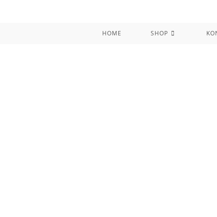
Zum
Inhalt
springen
HOME
SHOP
KO