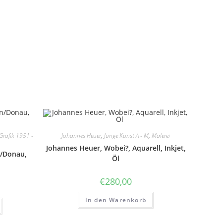
Grafik 1951 -
Johannes Heuer
,
Junge Kunst A - M
,
Malerei
Johannes Heuer, Wobei?, Aquarell, Inkjet,
n/Donau,
Öl
€
280,00
In den Warenkorb