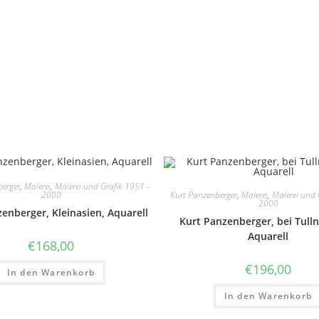
erger
,
Malerei
,
Malerei und Grafik 1951 -
Kurt Panzenberger
,
Malerei
,
Malerei und 
2000
2000
enberger, Kleinasien, Aquarell
Kurt Panzenberger, bei Tull
Aquarell
€
168,00
€
196,00
In den Warenkorb
In den Warenkorb