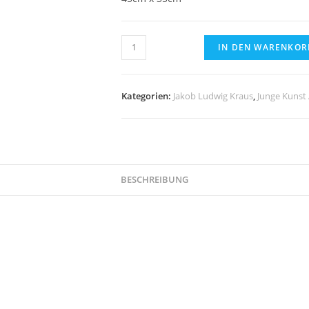
gelbes
IN DEN WARENKOR
Haus
nicht
weit,
Kategorien:
Jakob Ludwig Kraus
,
Junge Kunst 
Jakob
Ludwig
Kraus
-
BESCHREIBUNG
Mischtechnik
Menge