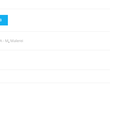
B
A - M
,
Malerei