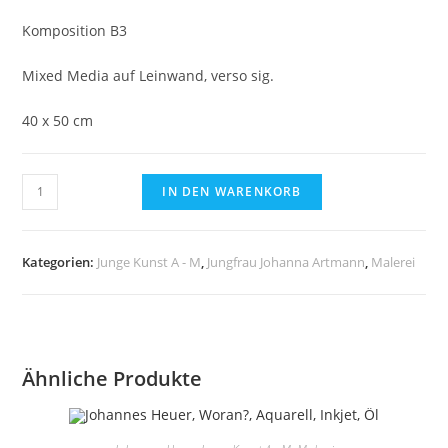
Komposition B3
Mixed Media auf Leinwand, verso sig.
40 x 50 cm
Jungfrau
IN DEN WARENKORB
Johanna
Artmann,
Komposition
Kategorien:
Junge Kunst A - M
,
Jungfrau Johanna Artmann
,
Malerei
B3,
Mixed
Media
auf
Ähnliche Produkte
Leinwand,
verso
sig.