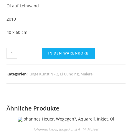
Öl auf Leinwand
2010
40 x 60 cm
Li
IN DEN WARENKORB
Cunqin,
Kahlenbergerdorf
-
Kategorien:
Junge Kunst N - Z
,
Li Cunqing
,
Malerei
Öl
auf
Leinwand
Menge
Ähnliche Produkte
Johannes Heuer
,
Junge Kunst A - M
,
Malerei