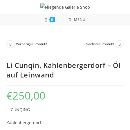
Zum
Inhalt
springen
0
MENÜ
Vorheriges Produkt
Nächstes Produkt
Li Cunqin, Kahlenbergerdorf – Öl
auf Leinwand
€
250,00
LI CUNQING
Kahlenbergerdorf