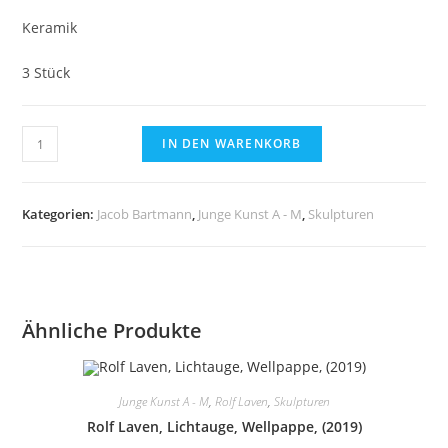
Keramik
3 Stück
Jacob
IN DEN WARENKORB
Bartmann,
Komposition
(2022)
Kategorien:
Jacob Bartmann
,
Junge Kunst A - M
,
Skulpturen
-
Keramik
Menge
Ähnliche Produkte
Junge Kunst A - M
,
Rolf Laven
,
Skulpturen
Rolf Laven, Lichtauge, Wellpappe, (2019)