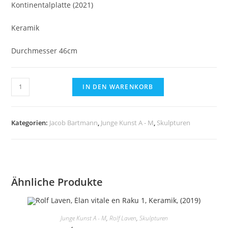
Kontinentalplatte (2021)
Keramik
Durchmesser 46cm
Jacob
IN DEN WARENKORB
Bartmann,
Kontinentalplatte
-
Kategorien:
Jacob Bartmann
,
Junge Kunst A - M
,
Skulpturen
Keramik
Menge
Ähnliche Produkte
Junge Kunst A - M
,
Rolf Laven
,
Skulpturen