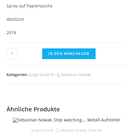
Spray auf Papiertasche
40x32cm
2018
Sebastian
IN DEN WARENKORB
Nowak,
Love/Fuck,
Spray
Kategorien:
Junge Kunst N - Z
,
Sebastian Nowak
auf
Papiertasche
Menge
Ähnliche Produkte
Junge Kunst N - Z
,
Sebastian Nowak
,
Street Art