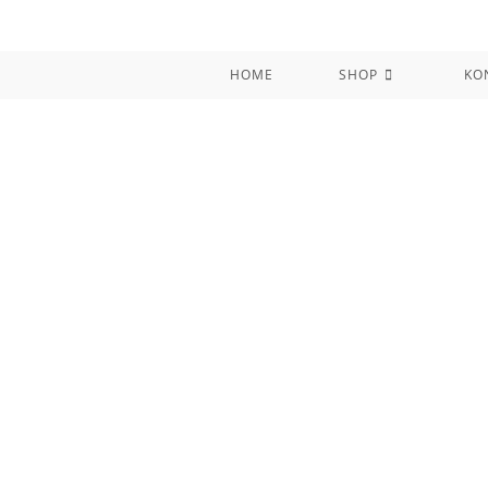
Zum
Inhalt
springen
HOME
SHOP
KO