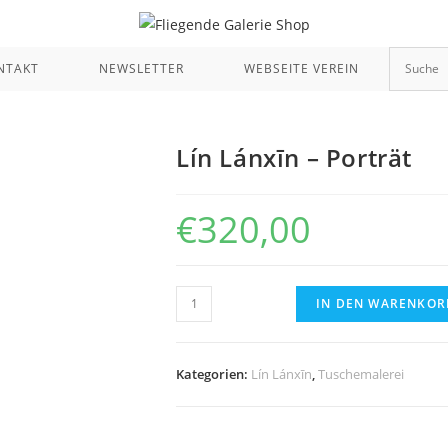
NTAKT
NEWSLETTER
WEBSEITE VEREIN
Lín Lánxīn – Porträt
€
320,00
Lín
IN DEN WARENKOR
Lánxīn
-
Porträt
Kategorien:
Lín Lánxīn
,
Tuschemalerei
Menge