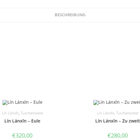
BESCHREIBUNG
Lín Lánxīn
,
Tuschemalerei
Lín Lánxīn
,
Tuschemalerei
Lín Lánxīn – Eule
Lín Lánxīn – Zu zweit
€
320,00
€
280,00