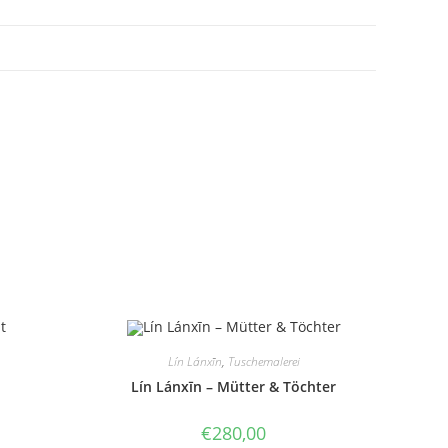
Lín Lánxīn
,
Tuschemalerei
Lín Lánxīn – Mütter & Töchter
€
280,00