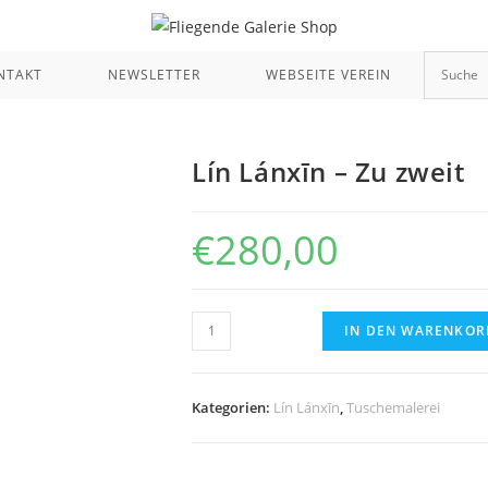
NTAKT
NEWSLETTER
WEBSEITE VEREIN
Lín Lánxīn – Zu zweit
€
280,00
Lín
IN DEN WARENKOR
Lánxīn
-
Zu
Kategorien:
Lín Lánxīn
,
Tuschemalerei
zweit
Menge