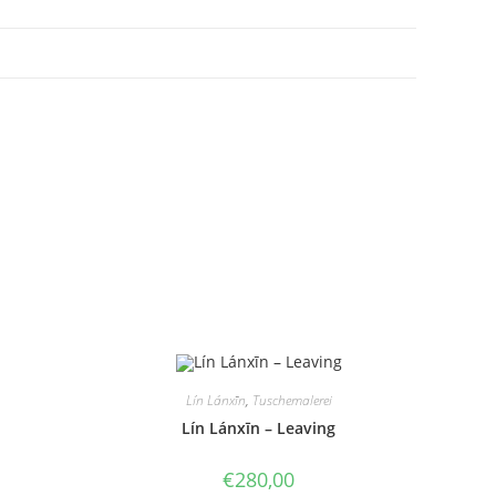
Lín Lánxīn
,
Tuschemalerei
Lín Lánxīn – Leaving
€
280,00