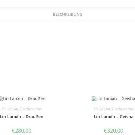
BESCHREIBUNG
Lín Lánxīn
,
Tuschemalerei
Lín Lánxīn
,
Tuschemalerei
Lín Lánxīn – Draußen
Lín Lánxīn – Geisha
€
280,00
€
320,00