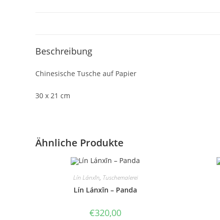
Beschreibung
Chinesische Tusche auf Papier
30 x 21 cm
Ähnliche Produkte
Lín Lánxīn
,
Tuschemalerei
Lín Lánxīn – Panda
€
320,00