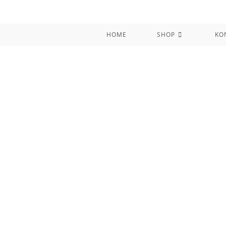
Zum
Inhalt
springen
HOME
SHOP
KO