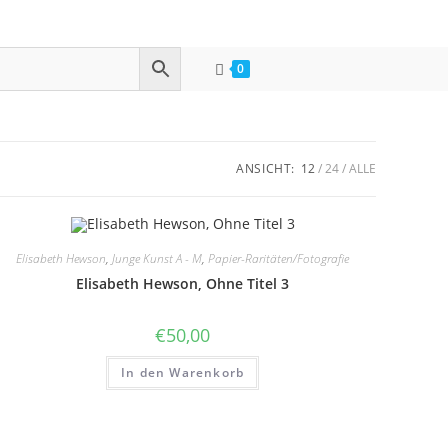
0
ANSICHT:
12
24
ALLE
Elisabeth Hewson
,
Junge Kunst A - M
,
Papier-Raritäten/Fotografie
Elisabeth Hewson, Ohne Titel 3
€
50,00
In den Warenkorb