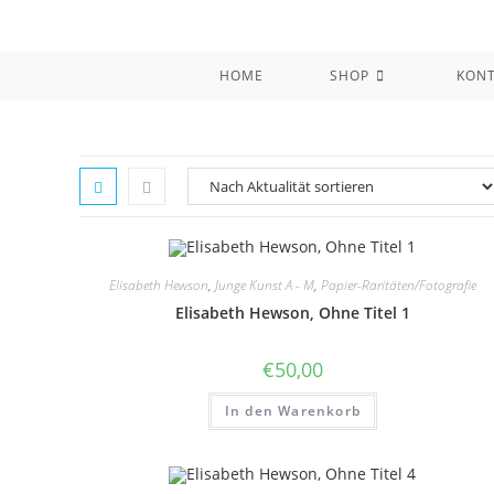
Zum
Inhalt
springen
HOME
SHOP
KON
Elisabeth Hewson
,
Junge Kunst A - M
,
Papier-Raritäten/Fotografie
Elisabeth Hewson, Ohne Titel 1
€
50,00
In den Warenkorb