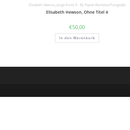
Elisabeth Hewson
,
Junge Kunst A - M
,
Papier-Raritäten/Fotografie
Elisabeth Hewson, Ohne Titel 4
€
50,00
In den Warenkorb