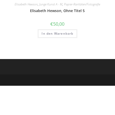
Elisabeth Hewson
,
Junge Kunst A - M
,
Papier-Raritäten/Fotografie
Elisabeth Hewson, Ohne Titel 5
€
50,00
In den Warenkorb