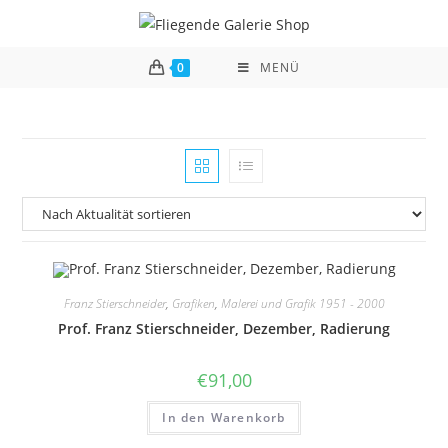
Zum
Inhalt
springen
0
MENÜ
Franz Stierschneider
,
Grafiken
,
Malerei und Grafik 1951 - 2000
Prof. Franz Stierschneider, Dezember, Radierung
€
91,00
In den Warenkorb