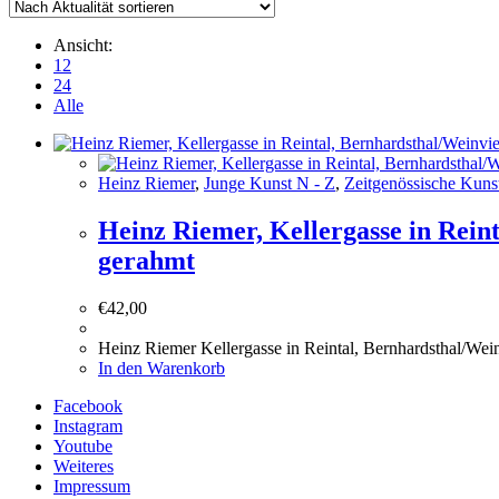
Ansicht:
12
24
Alle
Heinz Riemer
,
Junge Kunst N - Z
,
Zeitgenössische Kuns
Heinz Riemer, Kellergasse in Reint
gerahmt
€
42,00
Heinz Riemer Kellergasse in Reintal, Bernhardsthal/Wein
In den Warenkorb
Facebook
Instagram
Youtube
Weiteres
Impressum