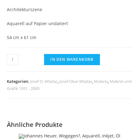
Architekturszene
Aquarell auf Papier undatiert
54 cm x 61 cm
Josef
IN DEN WARENKORB
O.
Wladar,
Architekturszene
Kategorien:
Josef O. Wladar
,
Josef Okar Wladar
,
Malerei
,
Malerei und
Aquarell
Grafik 1951 - 2000
auf
Papier,
undatiert
Menge
Ähnliche Produkte