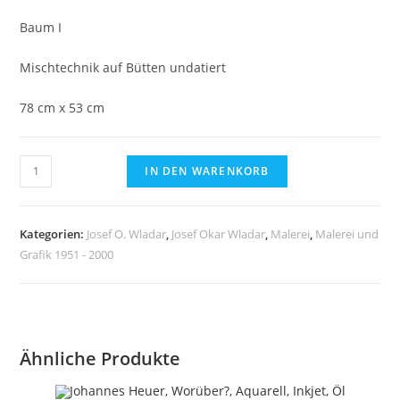
Baum I
Mischtechnik auf Bütten undatiert
78 cm x 53 cm
Josef
IN DEN WARENKORB
O.
Wladar,
Baum
Kategorien:
Josef O. Wladar
,
Josef Okar Wladar
,
Malerei
,
Malerei und
I
Grafik 1951 - 2000
Mischtechnik
auf
Bütten,
undatiert
Ähnliche Produkte
Menge