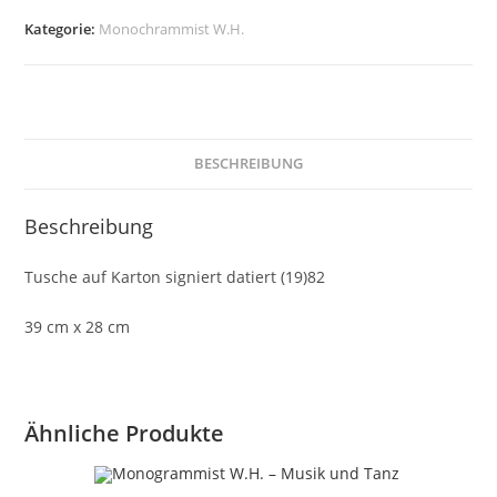
Lokalszene
Kategorie:
Monochrammist W.H.
mit
Hund
Menge
BESCHREIBUNG
Beschreibung
Tusche auf Karton signiert datiert (19)82
39 cm x 28 cm
Ähnliche Produkte