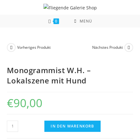
Zum
Inhalt
springen
0
MENÜ
Vorheriges Produkt
Nächstes Produkt
Monogrammist W.H. –
Lokalszene mit Hund
€
90,00
Monogrammist
IN DEN WARENKORB
W.H.
-