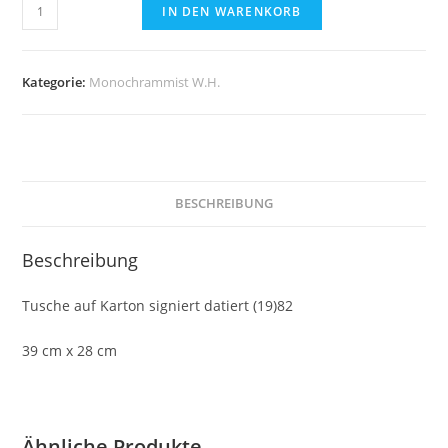
Monogrammist
IN DEN WARENKORB
W.H.
-
Straßenszene
Kategorie:
Monochrammist W.H.
mit
kauernder
Person
Menge
BESCHREIBUNG
Beschreibung
Tusche auf Karton signiert datiert (19)82
39 cm x 28 cm
Ähnliche Produkte