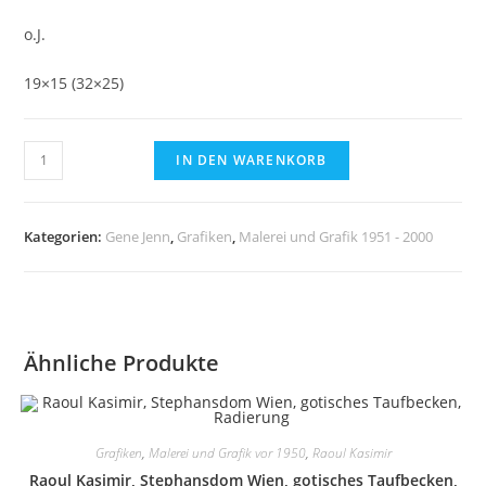
o.J.
19×15 (32×25)
Gene
IN DEN WARENKORB
Jenn,
o.T.,
Radierung
Kategorien:
Gene Jenn
,
Grafiken
,
Malerei und Grafik 1951 - 2000
Menge
Ähnliche Produkte
Grafiken
,
Malerei und Grafik vor 1950
,
Raoul Kasimir
Raoul Kasimir, Stephansdom Wien, gotisches Taufbecken,