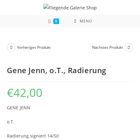
Zum
Inhalt
springen
0
MENÜ
Vorheriges Produkt
Nächstes Produkt
Gene Jenn, o.T., Radierung
€
42,00
GENE JENN
o.T.
Radierung signiert 14/50