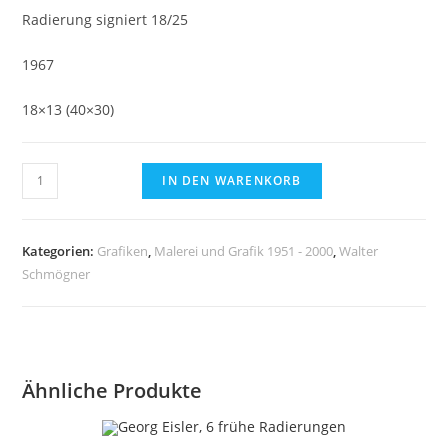
Radierung signiert 18/25
1967
18×13 (40×30)
Walter
IN DEN WARENKORB
Schmögner,
Erotica,
Radierung
Kategorien:
Grafiken
,
Malerei und Grafik 1951 - 2000
,
Walter
Menge
Schmögner
Ähnliche Produkte