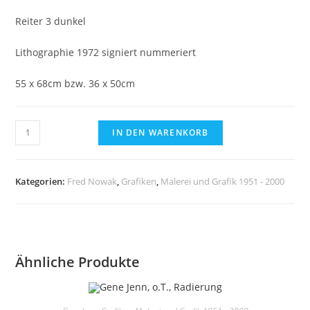
Reiter 3 dunkel
Lithographie 1972 signiert nummeriert
55 x 68cm bzw. 36 x 50cm
Fred
IN DEN WARENKORB
Nowak,
Reiter
3
Kategorien:
Fred Nowak
,
Grafiken
,
Malerei und Grafik 1951 - 2000
dunkel,
Lithographie
1972
signiert
Ähnliche Produkte
nummeriert
Menge