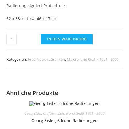
Radierung signiert Probedruck
52 x 33cm bzw. 46 x 17cm
Fred
IN DEN WARENKORB
Nowak,
Figuren,
Radierung,
Kategorien:
Fred Nowak
,
Grafiken
,
Malerei und Grafik 1951 - 2000
signiert
Menge
Ähnliche Produkte
Georg Eisler
,
Grafiken
,
Malerei und Grafik 1951 - 2000
Georg Eisler, 6 frühe Radierungen